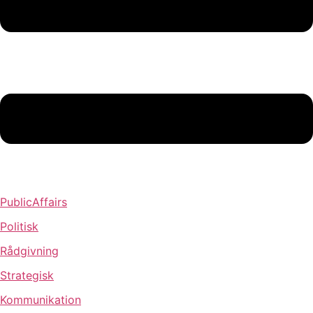
PublicAffairs
Politisk
Rådgivning
Strategisk
Kommunikation