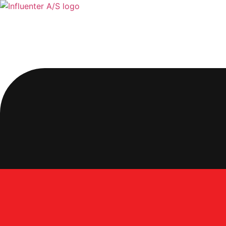
Videre
til
indhold