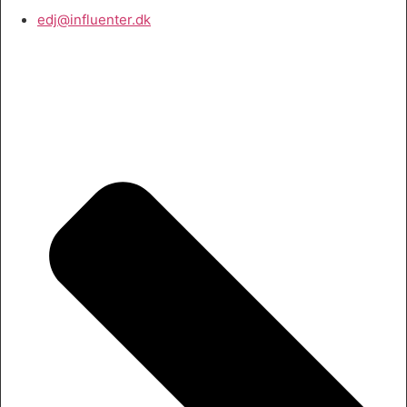
edj@influenter.dk