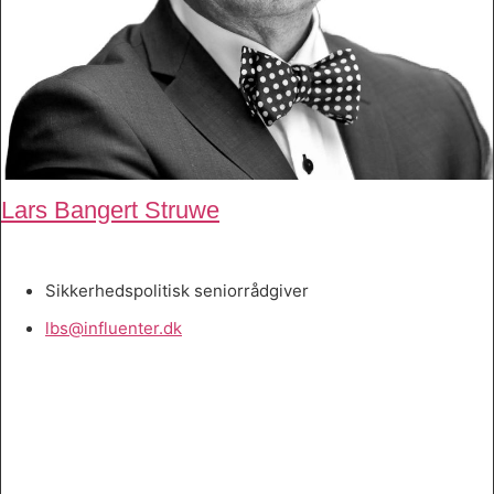
Lars Bangert Struwe
Sikkerhedspolitisk seniorrådgiver
lbs@influenter.dk