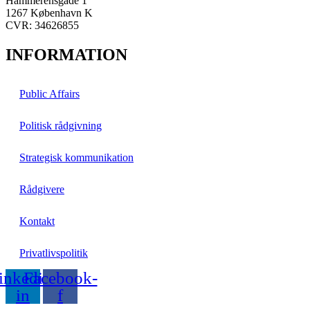
Hammerensgade 1
1267 København K
CVR: 34626855
INFORMATION
Public Affairs
Politisk rådgivning
Strategisk kommunikation
Rådgivere
Kontakt
Privatlivspolitik
inkedin-
Facebook-
in
f