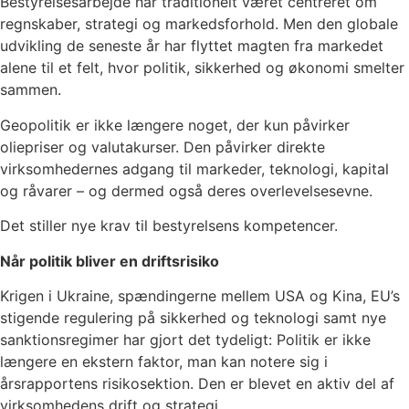
Bestyrelsesarbejde har traditionelt været centreret om
regnskaber, strategi og markedsforhold. Men den globale
udvikling de seneste år har flyttet magten fra markedet
alene til et felt, hvor politik, sikkerhed og økonomi smelter
sammen.
Geopolitik er ikke længere noget, der kun påvirker
oliepriser og valutakurser. Den påvirker direkte
virksomhedernes adgang til markeder, teknologi, kapital
og råvarer – og dermed også deres overlevelsesevne.
Det stiller nye krav til bestyrelsens kompetencer.
Når politik bliver en driftsrisiko
Krigen i Ukraine, spændingerne mellem USA og Kina, EU’s
stigende regulering på sikkerhed og teknologi samt nye
sanktionsregimer har gjort det tydeligt: Politik er ikke
længere en ekstern faktor, man kan notere sig i
årsrapportens risikosektion. Den er blevet en aktiv del af
virksomhedens drift og strategi.